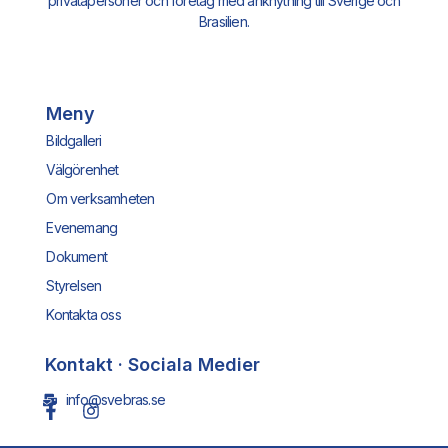
privatapersoner och företag med anknytning till Sverige och
Brasilien.
Meny
Bildgalleri
Välgörenhet
Om verksamheten
Evenemang
Dokument
Styrelsen
Kontakta oss
Kontakt · Sociala Medier
info@svebras.se